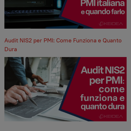
OFFERTA SPECIALE:
Audit
gratuito per i primi 50 clienti che
ci contattano questo mese!
Audit NIS2 per PMI: Come Funziona e Quanto
RICHIEDI AUDIT
Dura
GRATUITO