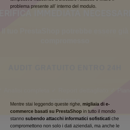
problema presente all' interno del modulo.
ERIFICA IMMEDIATA NECESSAR
Il tuo PrestaShop potrebbe essere già
compromesso
AUDIT GRATUITO ENTRO 24H
 Analisi completa ✓ Report dettagliato ✓ Pia
protezione
Mentre stai leggendo queste righe,
migliaia di e-
commerce basati su PrestaShop
in tutto il mondo
stanno
subendo attacchi informatici sofisticati
che
compromettono non solo i dati aziendali, ma anche le