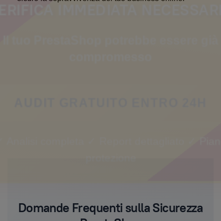
ERIFICA IMMEDIATA NECESSAR
Il tuo PrestaShop potrebbe essere già
compromesso
AUDIT GRATUITO ENTRO 24H
 Analisi completa ✓ Report dettagliato ✓ Pia
protezione
Domande Frequenti sulla Sicurezza