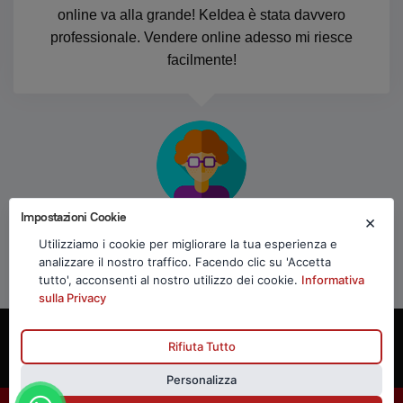
online va alla grande! KeIdea è stata davvero
professionale. Vendere online adesso mi riesce
facilmente!
Impostazioni Cookie
×
Marta C.
Utilizziamo i cookie per migliorare la tua esperienza e
analizzare il nostro traffico. Facendo clic su 'Accetta
tutto', acconsenti al nostro utilizzo dei cookie.
Informativa
sulla Privacy
Rifiuta Tutto
© Copyright 2026. Powered by
Realizzazione siti ecommerce,
Personalizza
app, seo
KEIDEA SRL