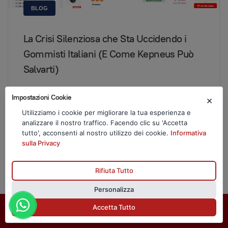
BLOG
La Crisi Silenziosa che Sta Uccidendo i
Gommisti Italiani (E Come Kepneus Può
Salvarti)
Impostazioni Cookie
×
Utilizziamo i cookie per migliorare la tua esperienza e
analizzare il nostro traffico. Facendo clic su 'Accetta
tutto', acconsenti al nostro utilizzo dei cookie.
Informativa
sulla Privacy
Se sei un gommista e senti che il
tuo business sta scivolando via
Rifiuta Tutto
dalle tue mani, questo articolo
potrebbe cambiare il corso della tua
Personalizza
attività per sempre.
Accetta Tutto
Richiedi Informazioni